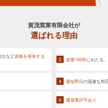
賀茂窯業有限会社
が
選ばれる理由
能士など
資格を保有する
創業100年
にわたる、
最短即日
の迅速な対
建築業許可あり