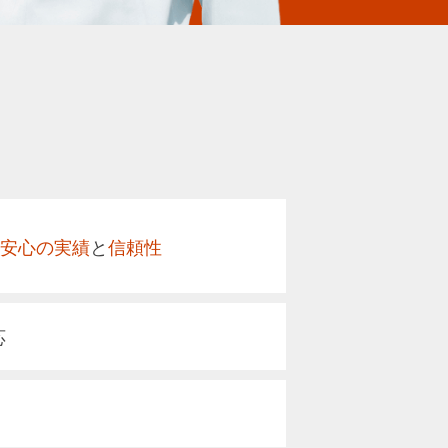
安心の実績
と
信頼性
応