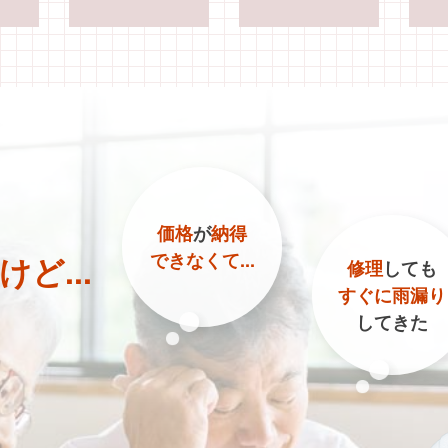
価格
が
納得
できなくて...
ど...
修理
しても
すぐに雨漏り
してきた