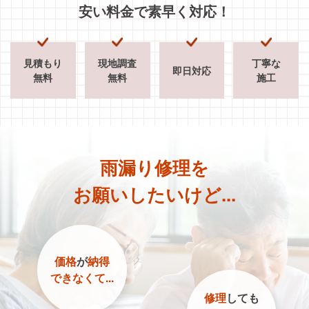
安い料金で素早く対応！
見積もり
現地調査
丁寧な
即日対応
無料
無料
施工
雨漏り修理を
お願いしたいけど...
価格
が
納得
できなくて...
修理
しても