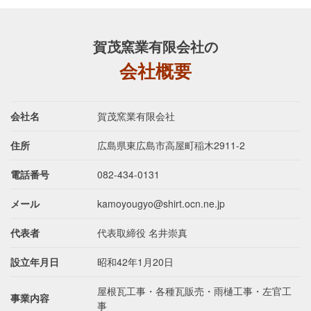
賀茂窯業有限会社
の
会社概要
会社名
賀茂窯業有限会社
住所
広島県東広島市高屋町稲木2911-2
電話番号
082-434-0131
メール
kamoyougyo@shirt.ocn.ne.jp
代表者
代表取締役 名井崇真
設立年月日
昭和42年1月20日
屋根瓦工事・各種瓦販売・雨樋工事・左官工
事業内容
事