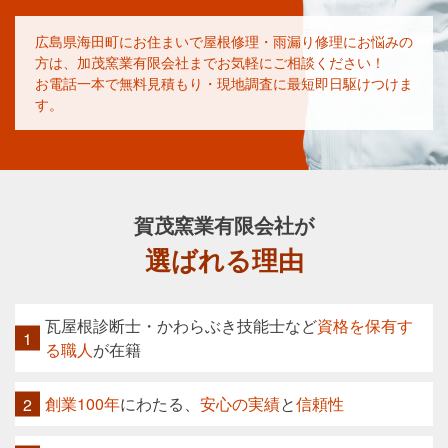
広島県海田町にお住まいで屋根修理・雨漏り修理にお悩みの
方は、加茂窯業有限会社までお気軽にご相談ください！
お電話一本で無料見積もり・現地調査に最短即日駆けつけま
す。
賀茂窯業有限会社
が
選ばれる理由
瓦屋根診断士・かわらぶき技能士など
資格を保有す
る職人
が在籍
創業100年
にわたる、
安心の実績
と
信頼性