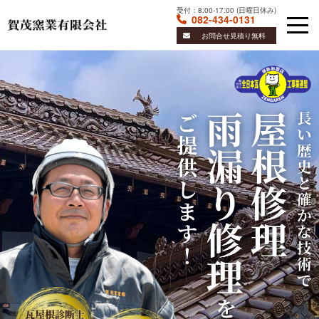
受付：
8:00-17:00
(
日曜日休み)
082-434-0131
お問合せ見積り無料
Skip
to
content