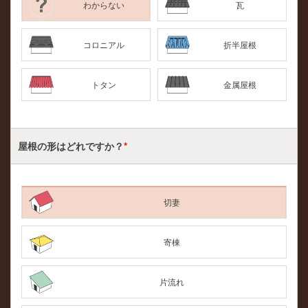
わからない
瓦
コロニアル
折半屋根
トタン
金属屋根
屋根の形はどれですか？
*
切妻
寄棟
片流れ