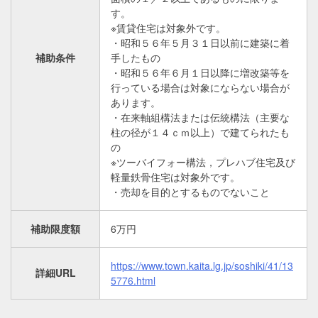
す。
※賃貸住宅は対象外です。
・昭和５６年５月３１日以前に建築に着
補助条件
手したもの
・昭和５６年６月１日以降に増改築等を
行っている場合は対象にならない場合が
あります。
・在来軸組構法または伝統構法（主要な
柱の径が１４ｃｍ以上）で建てられたも
の
※ツーバイフォー構法，プレハブ住宅及び
軽量鉄骨住宅は対象外です。
・売却を目的とするものでないこと
補助限度額
6万円
https://www.town.kaita.lg.jp/soshiki/41/13
詳細URL
5776.html