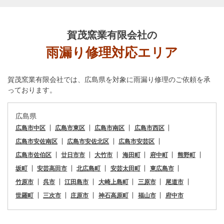
賀茂窯業有限会社
の
雨漏り修理対応エリア
賀茂窯業有限会社
では、広島県を対象に雨漏り修理のご依頼を承
っております。
広島県
広島市中区
広島市東区
広島市南区
広島市西区
広島市安佐南区
広島市安佐北区
広島市安芸区
広島市佐伯区
廿日市市
大竹市
海田町
府中町
熊野町
坂町
安芸高田市
北広島町
安芸太田町
東広島市
竹原市
呉市
江田島市
大崎上島町
三原市
尾道市
世羅町
三次市
庄原市
神石高原町
福山市
府中市